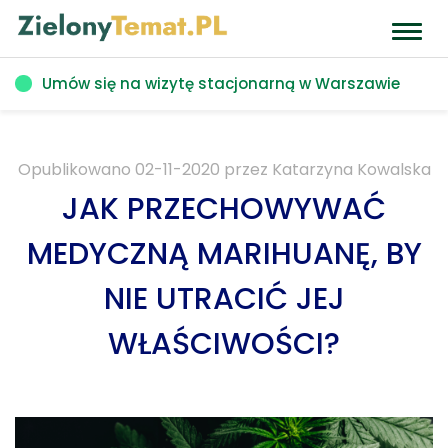
Toggl
navig
Umów się na wizytę stacjonarną w Warszawie
Opublikowano
02-11-2020
przez
Katarzyna Kowalska
JAK PRZECHOWYWAĆ
MEDYCZNĄ MARIHUANĘ, BY
NIE UTRACIĆ JEJ
WŁAŚCIWOŚCI?